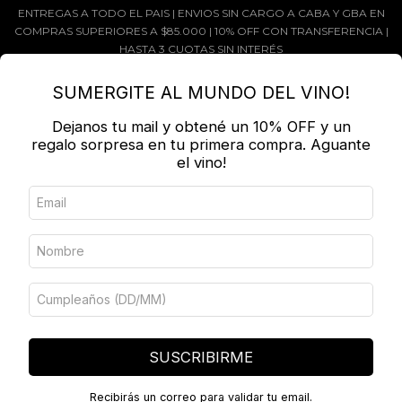
ENTREGAS A TODO EL PAIS | ENVIOS SIN CARGO A CABA Y GBA EN
COMPRAS SUPERIORES A $85.000 | 10% OFF CON TRANSFERENCIA |
HASTA 3 CUOTAS SIN INTERÉS
MENÚ
0
SUMERGITE AL MUNDO DEL VINO!
Dejanos tu mail y obtené un 10% OFF y un
PRODUCTOS
regalo sorpresa en tu primera compra. Aguante
el vino!
Inicio
/
BODEGAS
/
CUYO
/
MUNDO REVÉS
Ordenar por
FILTRAR
SUSCRIBIRME
Recibirás un correo para validar tu email.