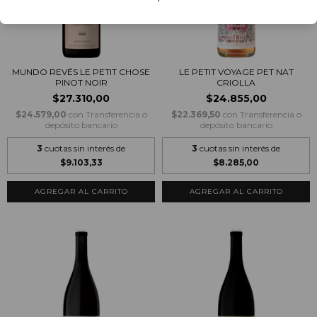
MUNDO REVÉS LE PETIT CHOSE
LE PETIT VOYAGE PET NAT
PINOT NOIR
CRIOLLA
$27.310,00
$24.855,00
$24.579,00
con
Transferencia o
$22.369,50
con
Transferencia o
depósito bancario
depósito bancario
3
cuotas sin interés de
3
cuotas sin interés de
$9.103,33
$8.285,00