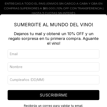
ENTREGAS A TODO EL PAIS | ENVIOS SIN CARGO A CABA Y GBA EN
COMPRAS SUPERIORES A $85.000 | 10% OFF CON TRANSFERENCIA |
HASTA 3 CUOTAS SIN INTERÉS
MENÚ
0
SUMERGITE AL MUNDO DEL VINO!
Dejanos tu mail y obtené un 10% OFF y un
PRODUCTOS
regalo sorpresa en tu primera compra. Aguante
el vino!
Inicio
/
BODEGAS
/
PATAGONIA
/
VIDELA DORNA
Ordenar por
FILTRAR
SUSCRIBIRME
Recibirás un correo para validar tu email.