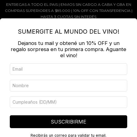
ENTREGAS A TODO EL PAIS | ENVIOS SIN CARGO A CABA Y GBA EN
COMPRAS SUPERIORES A $85.000 | 10% OFF CON TRANSFERENCIA |
HASTA 3 CUOTAS SIN INTERÉS
MENÚ
0
SUMERGITE AL MUNDO DEL VINO!
Dejanos tu mail y obtené un 10% OFF y un
PRODUCTOS
regalo sorpresa en tu primera compra. Aguante
el vino!
Inicio
/
BLANCOS
/
TORRRONTES
Ordenar por
FILTRAR
SUSCRIBIRME
Recibirás un correo para validar tu email.