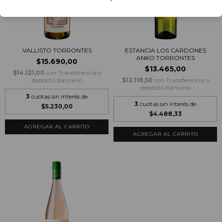
VALLISTO TORRONTES
ESTANCIA LOS CARDONES
ANKO TORRONTES
$15.690,00
$13.465,00
$14.121,00
con
Transferencia o
depósito bancario
$12.118,50
con
Transferencia o
depósito bancario
3
cuotas sin interés de
3
cuotas sin interés de
$5.230,00
$4.488,33