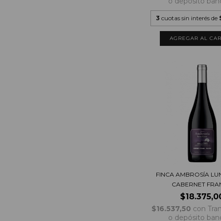
o depósito ban
3
cuotas sin interés de
FINCA AMBROSÍA LU
CABERNET FRAN
$18.375,0
$16.537,50
con
Tra
o depósito ban