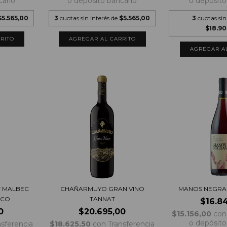
cario
o depósito bancario
o depósito
$5.565,00
3
cuotas sin interés de
$5.565,00
3
cuotas sin
$18.9
 MALBEC
CHAÑARMUYO GRAN VINO
MANOS NEGRAS
ICO
TANNAT
$16.8
0
$20.695,00
$15.156,00
con
o depósito
nsferencia
$18.625,50
con
Transferencia