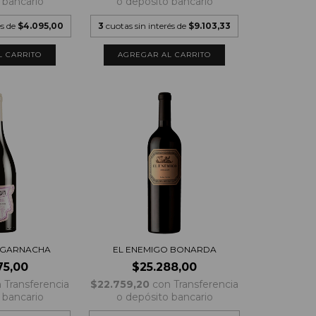
 bancario
o depósito bancario
és de
$4.095,00
3
cuotas sin interés de
$9.103,33
 GARNACHA
EL ENEMIGO BONARDA
75,00
$25.288,00
n
Transferencia
$22.759,20
con
Transferencia
 bancario
o depósito bancario