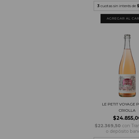
3
cuotas sin interés de
$
LE PETIT VOYAGE 
CRIOLLA
$24.855,0
$22.369,50
con
Tra
o depósito ban