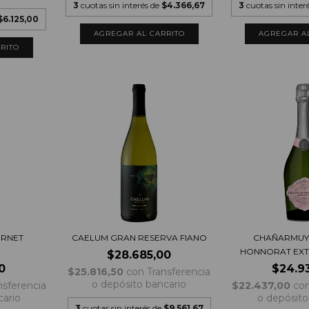
3
cuotas sin interés de
$4.366,67
3
cuotas sin inter
$6.125,00
ERNET
CAELUM GRAN RESERVA FIANO
CHAÑARMUY
HONNORAT EXTR
$28.685,00
0
$24.9
$25.816,50
con
Transferencia
o depósito bancario
nsferencia
$22.437,00
co
cario
o depósito
3
cuotas sin interés de
$9.561,67