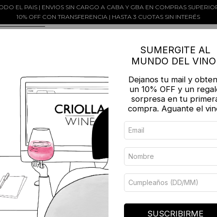
ODO EL PAIS | ENVIOS SIN CARGO A CABA Y GBA EN COMPRAS SUPERIORE
10% OFF CON TRANSFERENCIA | HASTA 3 CUOTAS SIN INTERÉS
EGÍ TU VINO
SELECCIONES Y PROMOS
CW GIFT CARDS
SUMERGITE AL
AYUDA
OTROS PRODUCTOS
MUNDO DEL VINO
Dejanos tu mail y obte
un 10% OFF y un regal
sorpresa en tu primer
compra. Aguante el vin
CUYO
da en el centro oeste del país, al pie de la Cordillera de los An
Juan y La Rioja.
SUSCRIBIRME