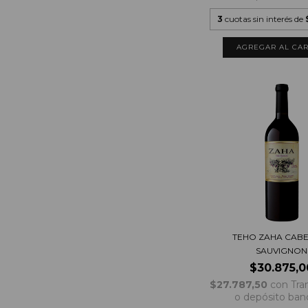
3
cuotas sin interés de
TEHO ZAHA CAB
SAUVIGNON
$30.875,0
$27.787,50
con
Tra
o depósito ban