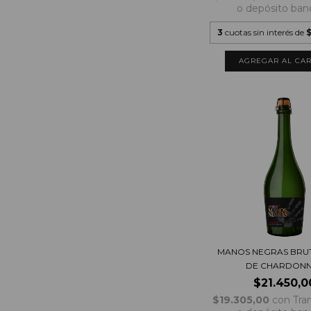
o depósito ban
3
cuotas sin interés de
MANOS NEGRAS BRU
DE CHARDON
$21.450,0
$19.305,00
con
Tra