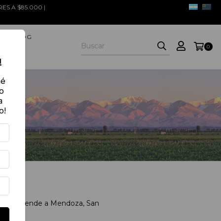
S A $85.000 |
THE BLOG
0
!
né
o
a
o!
des. Comprende a Mendoza, San