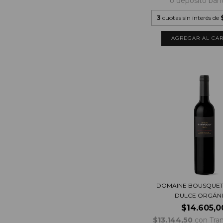
o depósito ban
3
cuotas sin interés de
DOMAINE BOUSQUET
DULCE ORGÁN
$14.605,0
$13.144,50
con
Tra