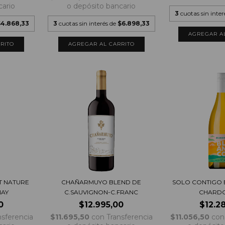
cario
o depósito bancario
3
cuotas sin inte
$4.868,33
3
cuotas sin interés de
$6.898,33
T NATURE
CHAÑARMUYO BLEND DE
SOLO CONTIGO 
NAY
C.SAUVIGNON-C.FRANC
CHARD
0
$12.995,00
$12.2
nsferencia
$11.695,50
con
Transferencia
$11.056,50
con