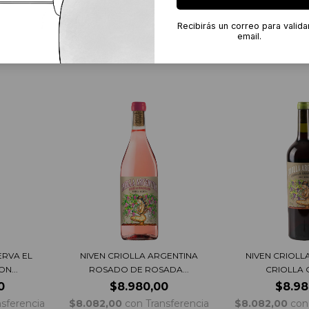
Recibirás un correo para valida
email.
ERVA EL
NIVEN CRIOLLA ARGENTINA
NIVEN CRIOLL
N...
ROSADO DE ROSADA...
CRIOLLA
0
$8.980,00
$8.98
nsferencia
$8.082,00
con
Transferencia
$8.082,00
con