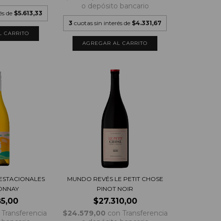
o depósito bancario
rés de
$5.613,33
3
cuotas sin interés de
$4.331,67
ESTACIONALES
MUNDO REVÉS LE PETIT CHOSE
ONNAY
PINOT NOIR
85,00
$27.310,00
Transferencia
$24.579,00
con
Transferencia