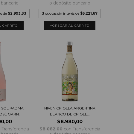
 bancario
o depósito bancario
és de
$2.993,33
3
cuotas sin interés de
$5.221,67
 SOL PADMA
NIVEN CRIOLLA ARGENTINA
SÉ GARN...
BLANCO DE CRIOLL...
00,00
$8.980,00
n
Transferencia
$8.082,00
con
Transferencia