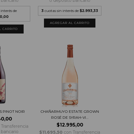
 bancario
o depósito bancario
 interés de
3
cuotas sin interés de
$2.993,33
00,00
 PINOT NOIR
CHAÑARMUYO ESTATE GROWN
ROSÉ DE SYRAH-VI...
40,00
$12.995,00
Transferencia
 bancario
$11.695,50
con
Transferencia