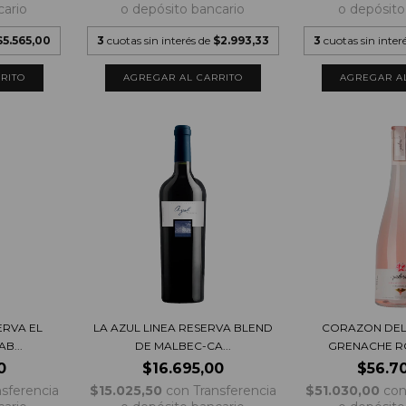
cario
o depósito bancario
o depósito
$5.565,00
3
cuotas sin interés de
$2.993,33
3
cuotas sin inter
ERVA EL
LA AZUL LINEA RESERVA BLEND
CORAZON DEL
B...
DE MALBEC-CA...
GRENACHE RO
0
$16.695,00
$56.7
nsferencia
$15.025,50
con
Transferencia
$51.030,00
co