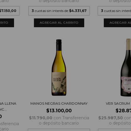
cario
o depósito bancario
o depósito
$7.150,00
3
cuotas sin interés de
$4.331,67
3
cuotas sin inter
NA LLENA
MANOS NEGRAS CHARDONNAY
VER SACRUM
C...
$13.100,00
$28.8
0
$11.790,00
con
Transferencia
$25.987,50
co
o depósito bancario
o depósito
nsferencia
cario