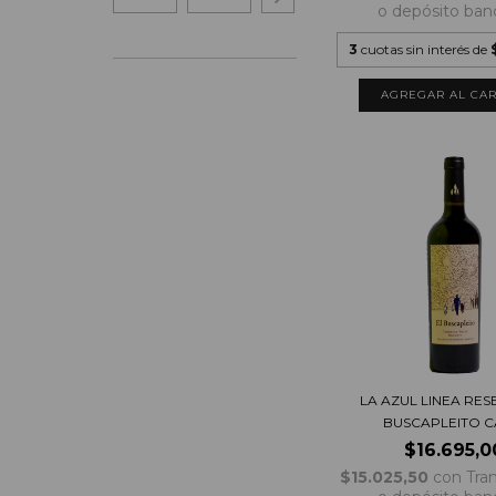
o depósito ban
3
cuotas sin interés de
LA AZUL LINEA RES
BUSCAPLEITO CA
$16.695,0
$15.025,50
con
Tra