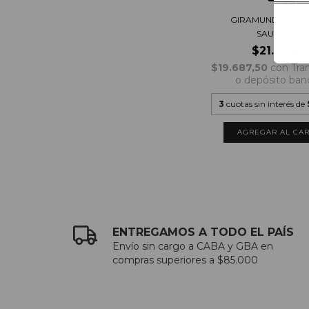
GIRAMUNDO CAB
SAUVIGNON
$21.875,0
$19.687,50
con
Tra
o depósito ban
3
cuotas sin interés de
ENTREGAMOS A TODO EL PAÍS
Envío sin cargo a CABA y GBA en
compras superiores a $85.000