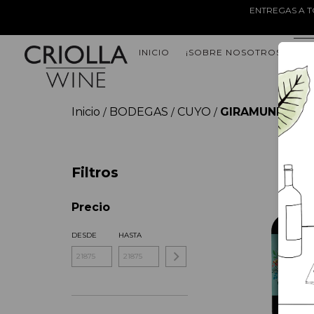
ENTREGAS A T
INICIO
¡SOBRE NOSOTROS!
EL
Inicio
BODEGAS
CUYO
GIRAMUNDO W
/
/
/
Filtros
Precio
DESDE
HASTA