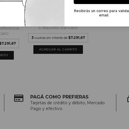
ERNET
GIRAMUNDO CABERNET FRANC
Recibirás un correo para valida
$21.875,00
email.
0
$19.687,50
con
Transferencia
o depósito bancario
nsferencia
cario
3
cuotas sin interés de
$7.291,67
$7.291,67
PAGÁ COMO PREFIERAS
Tarjetas de crédito y débito, Mercado
Pago y efectivo.