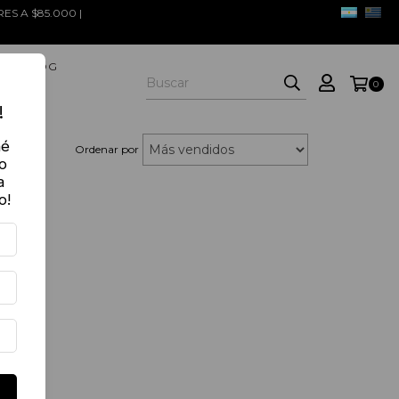
S A $85.000 |
THE BLOG
0
!
né
Ordenar por
o
a
o!