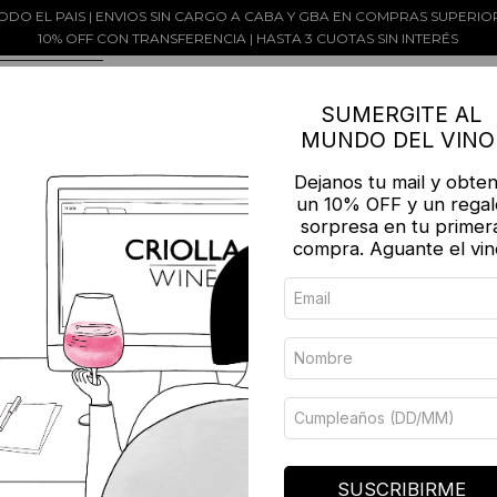
ODO EL PAIS | ENVIOS SIN CARGO A CABA Y GBA EN COMPRAS SUPERIORE
10% OFF CON TRANSFERENCIA | HASTA 3 CUOTAS SIN INTERÉS
EGÍ TU VINO
SELECCIONES Y PROMOS
CW GIFT CARDS
SUMERGITE AL
AYUDA
OTROS PRODUCTOS
MUNDO DEL VINO
INES
Dejanos tu mail y obte
un 10% OFF y un regal
sorpresa en tu primer
compra. Aguante el vin
SUSCRIBIRME