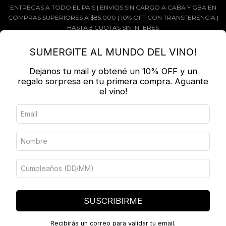
ENTREGAS A TODO EL PAIS | ENVIOS SIN CARGO A CABA Y GBA EN
COMPRAS SUPERIORES A $85.000 | 10% OFF CON TRANSFERENCIA |
HASTA 3 CUOTAS SIN INTERÉS
MENÚ
0
SUMERGITE AL MUNDO DEL VINO!
Dejanos tu mail y obtené un 10% OFF y un
PRODUCTOS
regalo sorpresa en tu primera compra. Aguante
el vino!
Inicio
/
Contacto
Beber con moderación. Prohibida su venta a menores de 18
años.
1124096761
shop@criollawine.com.ar
Argentina
Siguenos en Instagram
SUSCRIBIRME
Siguenos en Facebook
Recibirás un correo para validar tu email.